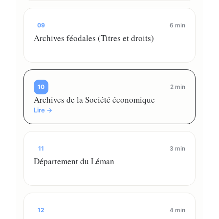
09
6 min
Archives féodales (Titres et droits)
10
2 min
Archives de la Société économique
Lire →
11
3 min
Département du Léman
12
4 min