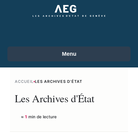
Accéder
au
contenu
principal
Menu
ACCUEIL
LES ARCHIVES D'ÉTAT
Les Archives d'État
≈
1
min de lecture