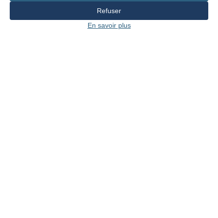
Refuser
CONTACT
En savoir plus
CHA-Archives d'État
Rue de l'Hôtel-de-Ville 1
Case postale 3964
1211 Genève 3
T. +41 22 327 93 20
archives@etat.ge.ch
Design et Développement par
IVY Partners