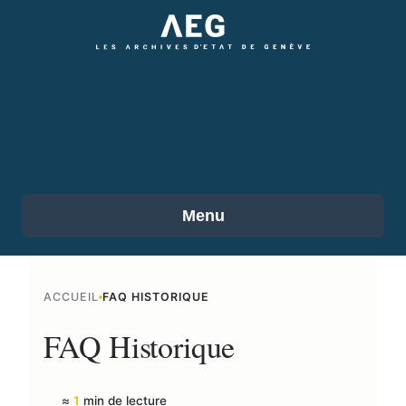
Accéder
au
contenu
principal
Menu
ACCUEIL
FAQ HISTORIQUE
FAQ Historique
≈
1
min de lecture