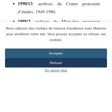
1990/13
: archives du Centre protestant
d’études, 1949-1980.
1998/2
: archives du Ministère protestant
Nous utilisons des cookies de mesure d’audience avec Matomo
dans l’industrie, 1952-1985.
pour améliorer notre site. Vous pouvez accepter ou refuser ces
2000/10
: archives de l’architecte Pierre
cookies.
Varenchon, 1940-1985.
Accepter
2001/16
: archives de la Fédération genevoise
Refuser
de coopération.
En savoir plus
2001/43
: archives professionnelles de Claude
Dupraz Associé SA, entreprise de design,
1956-1990.