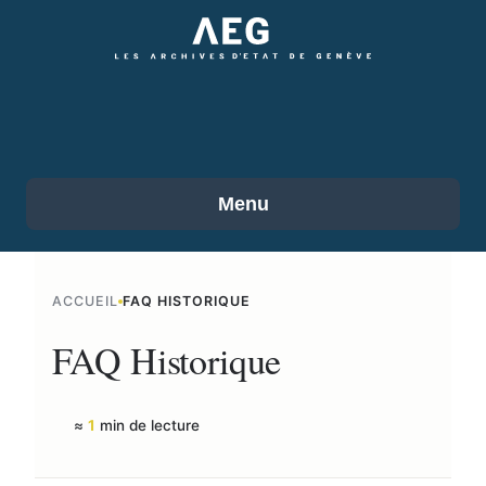
Accéder
au
contenu
principal
Menu
ACCUEIL
FAQ HISTORIQUE
FAQ Historique
≈
1
min de lecture