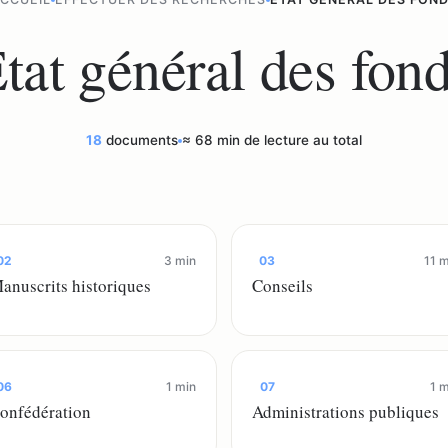
tat général des fon
18
documents
≈ 68 min de lecture au total
02
3 min
03
11 m
anuscrits historiques
Conseils
06
1 min
07
1 m
onfédération
Administrations publiques