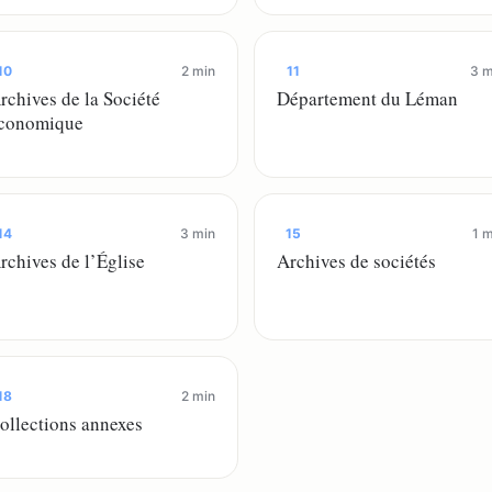
10
2 min
11
3 m
rchives de la Société
Département du Léman
conomique
14
3 min
15
1 m
rchives de l’Église
Archives de sociétés
18
2 min
ollections annexes