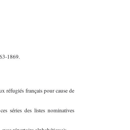
1563-1869.
aux réfugiés français pour cause de
es séries des listes nominatives
, avec répertoire alphabétique);