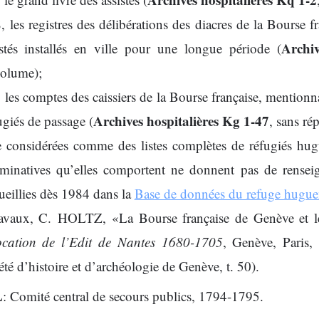
 les registres des délibérations des diacres de la Bourse 
Archiv
tés installés en ville pour une longue période (
volume);
les comptes des caissiers de la Bourse française, mentionn
Archives hospitalières Kg 1-47
fugiés de passage (
, sans ré
e considérées comme des listes complètes de réfugiés hug
nominatives qu’elles comportent ne donnent pas de rensei
cueillies dès 1984 dans la
Base de données du refuge hugue
 travaux, C. HOLTZ, «La Bourse française de Genève et 
cation de l’Edit de Nantes 1680-1705
, Genève, Paris
té d’histoire et d’archéologie de Genève, t. 50).
L
: Comité central de secours publics, 1794-1795.