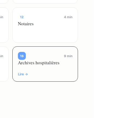
in
12
4 min
Notaires
in
16
9 min
Archives hospitalières
Lire →