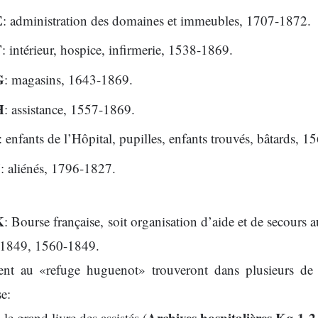
E
: administration des domaines et immeubles, 1707-1872.
F
: intérieur, hospice, infirmerie, 1538-1869.
G
: magasins, 1643-1869.
H
: assistance, 1557-1869.
: enfants de l’Hôpital, pupilles, enfants trouvés, bâtards, 
J
: aliénés, 1796-1827.
K
: Bourse française, soit organisation d’aide et de secours 
en 1849, 1560-1849.
sent au «refuge huguenot» trouveront dans plusieurs de c
se:
Archives hospitalières Kq 1-2
e grand livre des assistés (