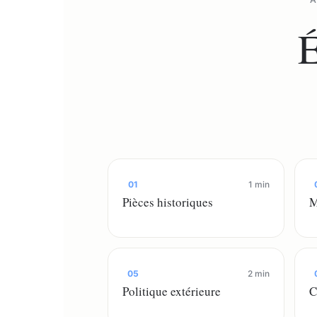
É
01
1 min
Pièces historiques
M
05
2 min
Politique extérieure
C