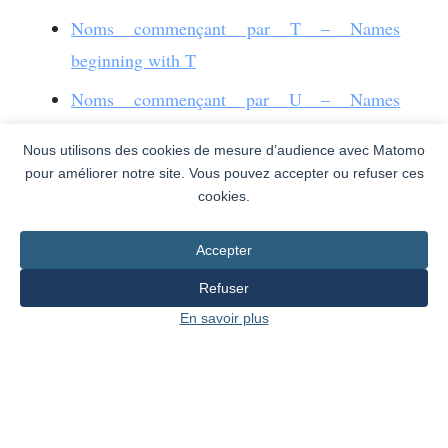
Noms commençant par T – Names
beginning with T
Noms commençant par U – Names
beginning with U
Nous utilisons des cookies de mesure d’audience avec Matomo
Noms commençant par V – Names
pour améliorer notre site. Vous pouvez accepter ou refuser ces
cookies.
beginning with V
Noms commençant par W – Names
Accepter
beginning with W
Refuser
Noms commençant par X, Y, Z – Names
En savoir plus
beginning with X, Y, Z
SUIVANT →