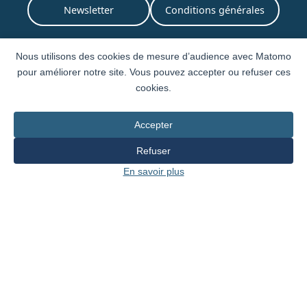
Newsletter
Conditions générales
Nous utilisons des cookies de mesure d’audience avec Matomo
pour améliorer notre site. Vous pouvez accepter ou refuser ces
CONTACT
cookies.
CHA-Archives d'État
Accepter
Rue de l'Hôtel-de-Ville 1
Case postale 3964
Refuser
1211 Genève 3
En savoir plus
T. +41 22 327 93 20
archives@etat.ge.ch
Design et Développement par
IVY Partners